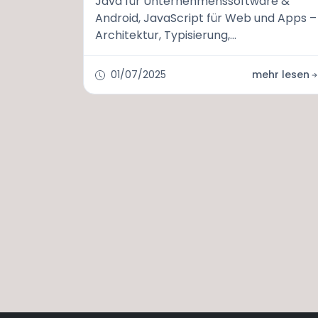
Java für Unternehmenssoftware &
Android, JavaScript für Web und Apps –
Architektur, Typisierung,
Geschwindigkeit, typische
Anwendungsfälle im Vergleich.
01/07/2025
mehr lesen