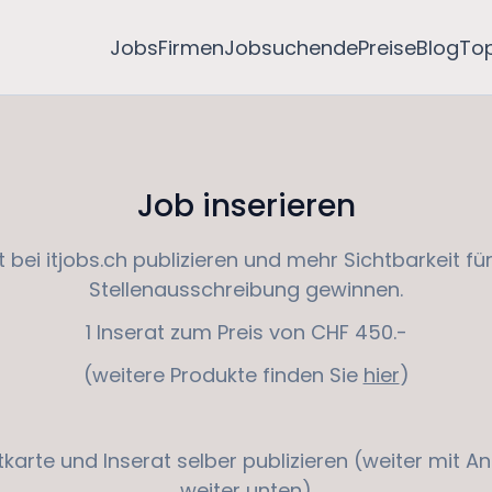
Jobs
Firmen
Jobsuchende
Preise
Blog
To
Job inserieren
t bei itjobs.ch publizieren und mehr Sichtbarkeit für
Stellenausschreibung gewinnen.
1 Inserat zum Preis von CHF 450.-
(weitere Produkte finden Sie
hier
)
itkarte und Inserat selber publizieren (weiter mit 
weiter unten)