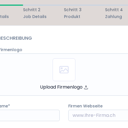
Schritt 2
Schritt 3
Schritt 4
tails
Job Details
Produkt
Zahlung
BESCHREIBUNG
Firmenlogo
Upload Firmenlogo
name
Firmen Webseite