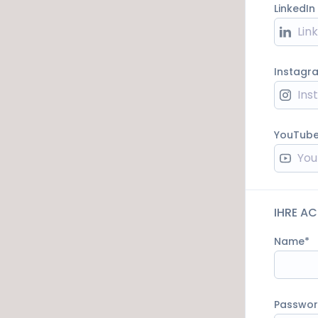
LinkedIn
Instagr
YouTub
IHRE A
Name
Passwor