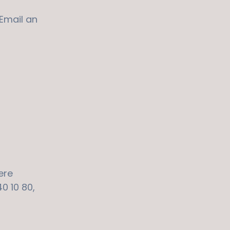
Email an
ere
0 10 80,