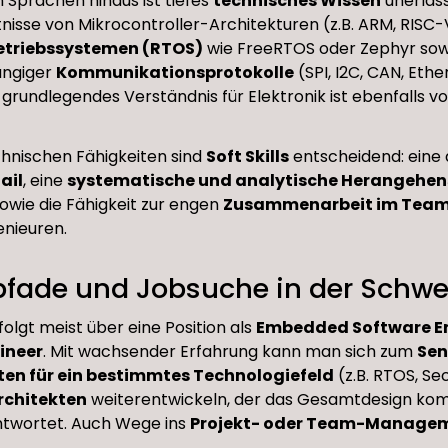
n Sprachen hinaus ist tiefes
technisches Wissen
unerläss
isse von Mikrocontroller-Architekturen (z.B. ARM, RISC-
etriebssystemen (RTOS)
wie FreeRTOS oder Zephyr sow
ängiger
Kommunikationsprotokolle
(SPI, I2C, CAN, Ethe
n grundlegendes Verständnis für Elektronik ist ebenfalls 
hnischen Fähigkeiten sind
Soft Skills
entscheidend: eine 
ail
, eine
systematische und analytische Herangehen
owie die Fähigkeit zur engen
Zusammenarbeit im Tea
nieuren.
pfade und Jobsuche in der Schwe
folgt meist über eine Position als
Embedded Software E
ineer
. Mit wachsender Erfahrung kann man sich zum
Sen
sten für ein bestimmtes Technologiefeld
(z.B. RTOS, Se
chitekten
weiterentwickeln, der das Gesamtdesign ko
twortet. Auch Wege ins
Projekt- oder Team-Manage