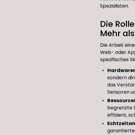
Spezialisten.
Die Roll
Mehr al
Die Arbeit ein
Web- oder App-
spezifisches Ski
Hardware
sondern dir
das Verstän
Sensoren u
Ressource
begrenzte 
effizient, 
Echtzeita
garantierte