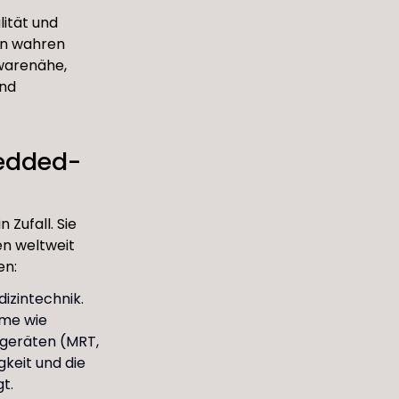
lität und
en wahren
dwarenähe,
und
bedded-
 Zufall. Sie
en weltweit
en:
dizintechnik.
eme wie
geräten (MRT,
keit und die
t.