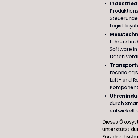
Industriea
Produktion
Steuerunge
Logistiksys
Messtechni
führend in 
Software in
Daten veran
Transportw
technologi
Luft- und R
Komponente
Uhrenindus
durch Smar
entwickelt 
Dieses Ökosys
unterstützt du
Fachhochschul