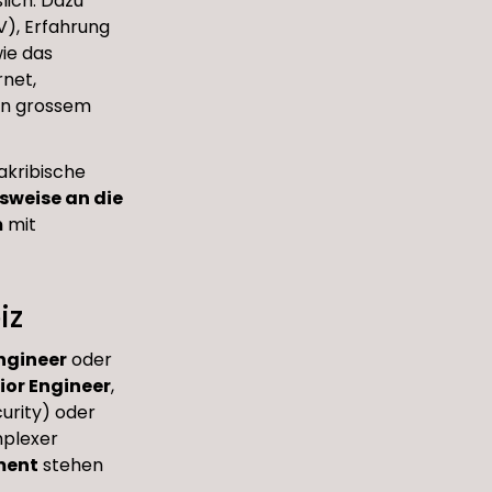
lich. Dazu
V), Erfahrung
ie das
rnet,
von grossem
akribische
sweise an die
m
mit
iz
ngineer
oder
ior Engineer
,
curity) oder
mplexer
ment
stehen