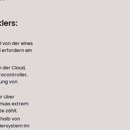
lers:
 von der eines
 erfordern ein
n der Cloud,
ocontroller,
rung von
r über
 muss extrem
e zählt.
rhalb von
kiersystem im