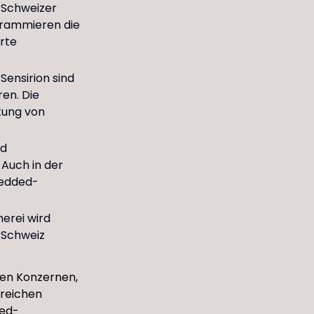
 Schweizer
grammieren die
rte
ensirion sind
en. Die
itung von
nd
Auch in der
bedded-
erei wird
 Schweiz
en Konzernen,
lreichen
ded-