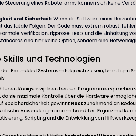
die Steuerung eines Roboterarms können sich keine Verz
gkeit und Sicherheit:
Wenn die Software eines Herzschr
at das fatale Folgen. Der Code muss extrem robust, fehle
 Formale Verifikation, rigorose Tests und die Einhaltung vo
standards sind hier keine Option, sondern eine Notwendigk
 Skills und Technologien
 der Embedded Systems erfolgreich zu sein, benötigen Sie
is.
htenen Königsdisziplinen bei den Programmiersprachen s
, da sie maximale Kontrolle über die Hardware ermöglich
uf Speichersicherheit gewinnt
Rust
zunehmend an Bedeut
tskritische Anwendungen immer beliebter. Ergänzend kom
tisierung, Scripting und die Entwicklung von Hilfswerkze