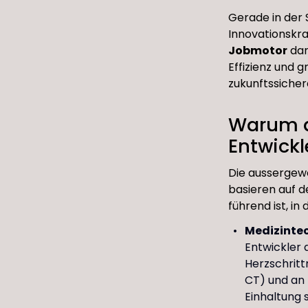
Gerade in der S
Innovationskra
Jobmotor
dar
Effizienz und 
zukunftssicher
Warum d
Entwickle
Die aussergewö
basieren auf d
führend ist, i
Medizinte
Entwickler 
Herzschrit
CT) und an 
Einhaltung 