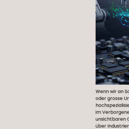
Wenn wir an S
oder grosse U
hochspezialisi
im Verborgene
unsichtbaren G
über Industrie