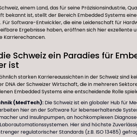
chweiz, einem Land, das für seine Präzisionsindustrie, Qua
ft bekannt ist, stellt der Bereich Embedded Systems ein
. Für Software-Entwickler, die eine Leidenschaft für Har
greifbare Ergebnisse haben, eröffnen sich hier exzellente 
e Karrierechancen.
ie Schweiz ein Paradies für Em
r ist
hnlich starken Karriereaussichten in der Schweiz sind kein
er DNA der Schweizer Wirtschaft, die in mehreren Sektor
n denen Embedded Systems eine entscheidende Rolle spiel
chnik (MedTech):
Die Schweiz ist ein globaler Hub für Me
arbeiten hier an der Software für lebenserhaltende Syst
tmacher und Insulinpumpen, an hochkomplexen Diagnose
Laborautomationssystemen. Hier sind höchste Zuverlässig
strenger regulatorischer Standards (z.B. ISO 13485) gefrag