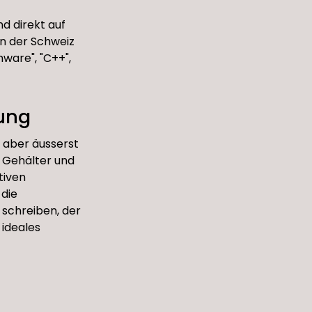
nd direkt auf
n der Schweiz
ware", "C++",
kung
, aber äusserst
e Gehälter und
tiven
 die
 schreiben, der
 ideales