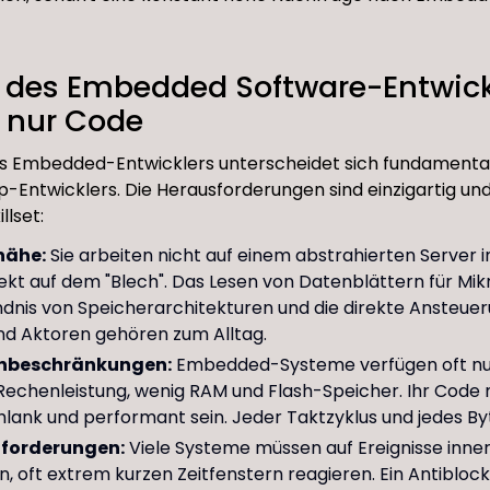
e des Embedded Software-Entwick
s nur Code
es Embedded-Entwicklers unterscheidet sich fundamental
Entwicklers. Die Herausforderungen sind einzigartig und
llset:
nähe:
Sie arbeiten nicht auf einem abstrahierten Server i
ekt auf dem "Blech". Das Lesen von Datenblättern für Mikr
dnis von Speicherarchitekturen und die direkte Ansteue
nd Aktoren gehören zum Alltag.
nbeschränkungen:
Embedded-Systeme verfügen oft nu
Rechenleistung, wenig RAM und Flash-Speicher. Ihr Code
schlank und performant sein. Jeder Taktzyklus und jedes Byt
nforderungen:
Viele Systeme müssen auf Ereignisse inne
n, oft extrem kurzen Zeitfenstern reagieren. Ein Antibloc