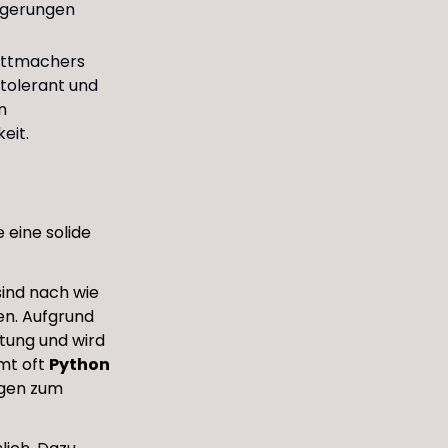
ögerungen
ittmachers
rtolerant und
n
eit.
 eine solide
ind nach wie
en. Aufgrund
ung und wird
mt oft
Python
ugen zum