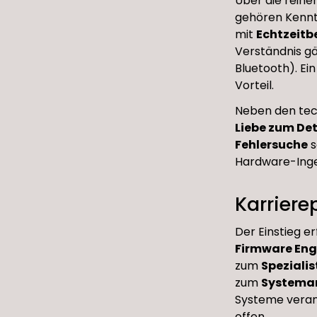
Über die reine
gehören Kenntn
mit
Echtzeitb
Verständnis g
Bluetooth). Ei
Vorteil.
Neben den tec
Liebe zum Det
Fehlersuche
s
Hardware-Inge
Karriere
Der Einstieg er
Firmware Eng
zum
Speziali
zum
Systemar
Systeme veran
offen.