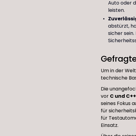
Auto oder 
leisten.
Zuverlässi
abstürzt, h
sicher sein.
Sicherheits
Gefragte
Um in der Welt
technische Bas
Die unangefoc
vor
C und C++
seines Fokus a
für sicherhei
für Testautoma
Einsatz.