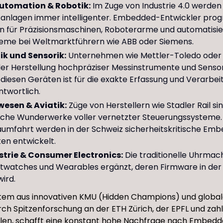
utomation & Robotik:
Im Zuge von Industrie 4.0 werden
sanlagen immer intelligenter. Embedded-Entwickler pro
n für Präzisionsmaschinen, Roboterarme und automatisie
teme bei Weltmarktführern wie ABB oder Siemens.
k und Sensorik:
Unternehmen wie Mettler-Toledo oder S
der Herstellung hochpräziser Messinstrumente und Sensor
 diesen Geräten ist für die exakte Erfassung und Verarbe
twortlich.
esen & Aviatik:
Züge von Herstellern wie Stadler Rail si
sche Wunderwerke voller vernetzter Steuerungssysteme. 
aumfahrt werden in der Schweiz sicherheitskritische Em
n entwickelt.
trie & Consumer Electronics:
Die traditionelle Uhrmach
twatches und Wearables ergänzt, deren Firmware in der
wird.
tem aus innovativen KMU (Hidden Champions) und global
rch Spitzenforschung an der ETH Zürich, der EPFL und zah
en, schafft eine konstant hohe Nachfrage nach Embed