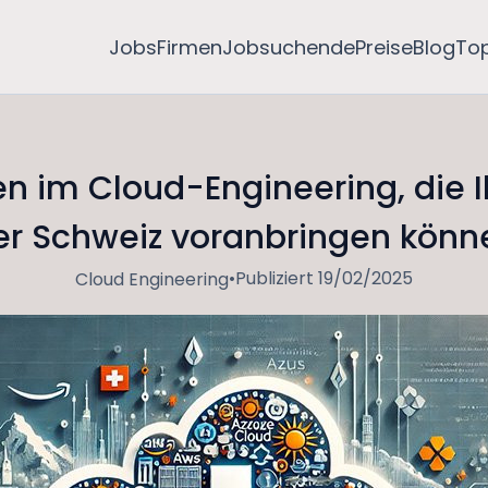
Jobs
Firmen
Jobsuchende
Preise
Blog
To
en im Cloud-Engineering, die I
er Schweiz voranbringen könn
•
Publiziert 19/02/2025
Cloud Engineering