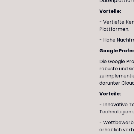
Datenplattform
Vorteile:
- Vertiefte Ke
Plattformen.
- Hohe Nachfra
Google Profes
Die Google Prof
robuste und s
zu implementie
darunter Clou
Vorteile:
- Innovative T
Technologien u
- Wettbewerbsv
erheblich verb