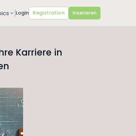
pics
Login
Registration
Inserieren
hre Karriere in
en