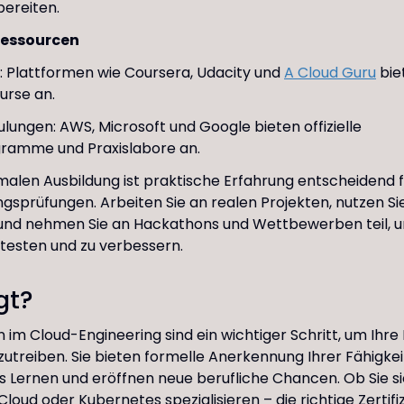
ereiten.
Ressourcen
: Plattformen wie Coursera, Udacity und
A Cloud Guru
bie
Kurse an.
hulungen: AWS, Microsoft und Google bieten offizielle
ramme und Praxislabore an.
alen Ausbildung ist praktische Erfahrung entscheidend f
rungsprüfungen. Arbeiten Sie an realen Projekten, nutzen S
d nehmen Sie an Hackathons und Wettbewerben teil, u
 testen und zu verbessern.
gt?
n im Cloud-Engineering sind ein wichtiger Schritt, um Ihre 
utreiben. Sie bieten formelle Anerkennung Ihrer Fähigkei
es Lernen und eröffnen neue berufliche Chancen. Ob Sie s
Cloud oder Kubernetes spezialisieren – die richtige Zertif