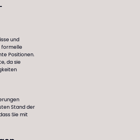
-
isse und
 formelle
te Positionen.
e, da sie
gkeiten
zierungen
sten Stand der
dass Sie mit