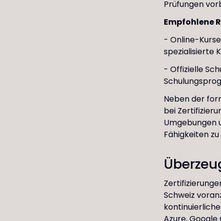
Prüfungen vorb
Empfohlene 
- Online-Kurse
spezialisierte 
- Offizielle Sc
Schulungsprog
Neben der form
bei Zertifizie
Umgebungen un
Fähigkeiten zu
Überzeu
Zertifizierunge
Schweiz voranz
kontinuierlich
Azure, Google 