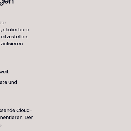
ngen
der
t, skalierbare
itzustellen.
zialisieren
weit.
ste und
fassende Cloud-
mentieren. Der
,