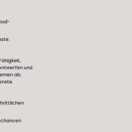
loud-
ste.
Fähigkeit,
 entwerfen und
Themen ab,
enste.
hrittlichen
gschancen