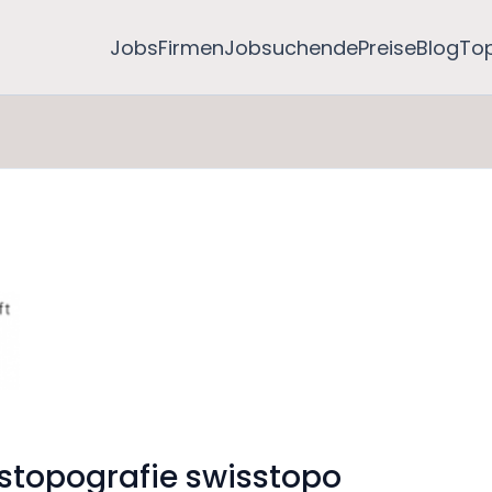
Jobs
Firmen
Jobsuchende
Preise
Blog
To
stopografie swisstopo