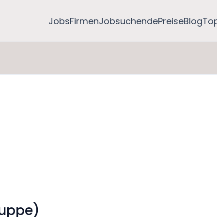
Jobs
Firmen
Jobsuchende
Preise
Blog
To
ruppe)