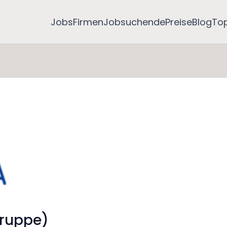
Jobs
Firmen
Jobsuchende
Preise
Blog
To
Gruppe)