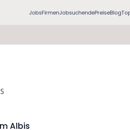
Jobs
Firmen
Jobsuchende
Preise
Blog
To
m Albis