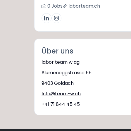
0 Jobs
laborteam.ch
Über uns
labor team w ag
Blumeneggstrasse 55
9403 Goldach
Info@team-w.ch
+41 71 844 45 45