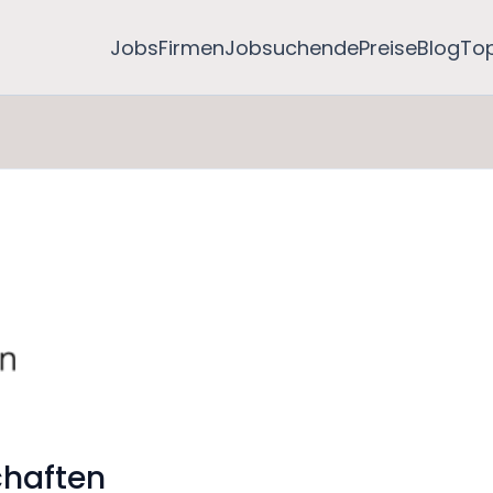
Jobs
Firmen
Jobsuchende
Preise
Blog
To
chaften