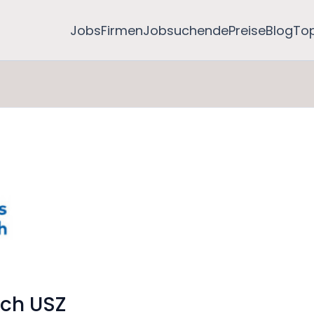
Jobs
Firmen
Jobsuchende
Preise
Blog
To
ich USZ