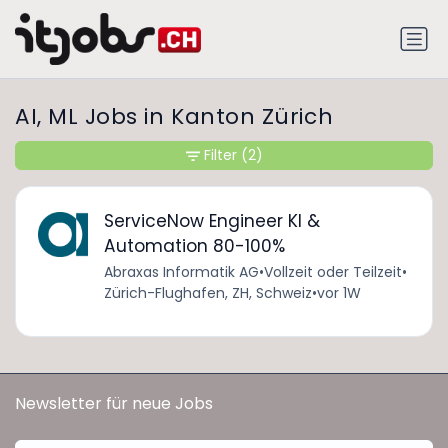
AI, ML Jobs in Kanton Zürich
Filter
(2)
ServiceNow Engineer KI &
Automation 80-100%
Abraxas Informatik AG
•
Vollzeit oder Teilzeit
•
Zürich-Flughafen, ZH, Schweiz
•
vor 1W
Newsletter für neue Jobs