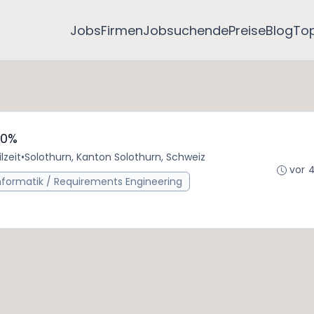
Jobs
Firmen
Jobsuchende
Preise
Blog
To
00%
lzeit
•
Solothurn, Kanton Solothurn, Schweiz
vor 
informatik / Requirements Engineering