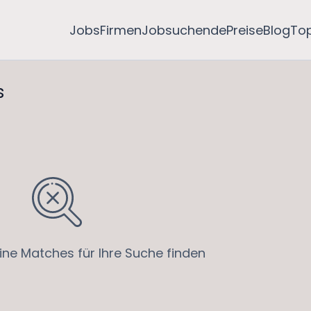
Jobs
Firmen
Jobsuchende
Preise
Blog
To
s
ine Matches für Ihre Suche finden