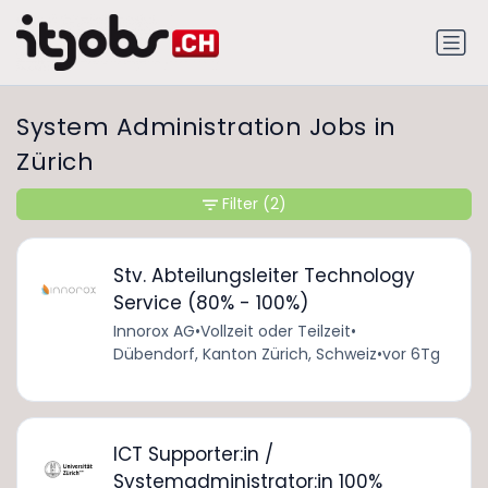
System Administration Jobs in
Zürich
Filter
(2)
Stv. Abteilungsleiter Technology
Service (80% - 100%)
Innorox AG
•
Vollzeit oder Teilzeit
•
Dübendorf, Kanton Zürich, Schweiz
•
vor 6Tg
ICT Supporter:in /
Systemadministrator:in 100%