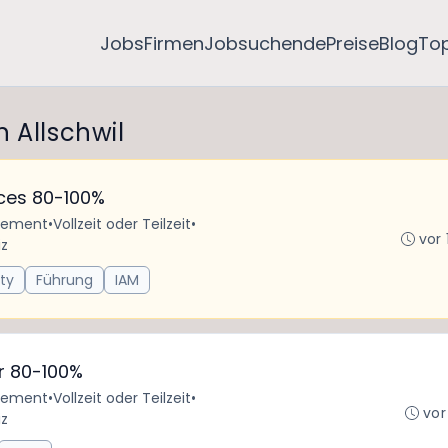
Jobs
Firmen
Jobsuchende
Preise
Blog
To
 Allschwil
ices 80-100%
rtement
•
Vollzeit oder Teilzeit
•
vor 
iz
ty
Führung
IAM
or 80-100%
rtement
•
Vollzeit oder Teilzeit
•
vor
iz