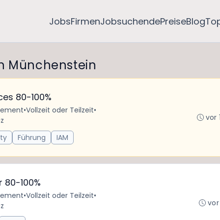
Jobs
Firmen
Jobsuchende
Preise
Blog
To
in Münchenstein
ices 80-100%
rtement
•
Vollzeit oder Teilzeit
•
vor 
iz
ty
Führung
IAM
or 80-100%
rtement
•
Vollzeit oder Teilzeit
•
vor
iz