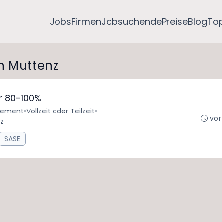
Jobs
Firmen
Jobsuchende
Preise
Blog
To
n Muttenz
or 80-100%
rtement
•
Vollzeit oder Teilzeit
•
vor
iz
SASE