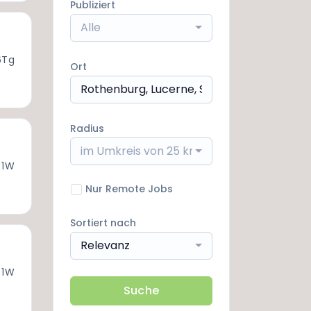
Publiziert
Alle
6Tg
Ort
Radius
im Umkreis von 25 km
 1W
Nur Remote Jobs
Sortiert nach
Relevanz
 1W
Suche