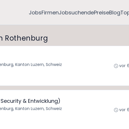
Jobs
Firmen
Jobsuchende
Preise
Blog
To
in Rothenburg
enburg, Kanton Luzern, Schweiz
vor 
 Security & Entwicklung)
enburg, Kanton Luzern, Schweiz
vor 