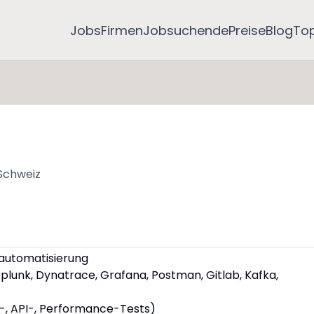
Jobs
Firmen
Jobsuchende
Preise
Blog
To
 Schweiz
, automatisierung
Splunk, Dynatrace, Grafana, Postman, Gitlab, Kafka,
I-, API-, Performance-Tests)