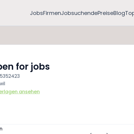
Jobs
Firmen
Jobsuchende
Preise
Blog
To
en for jobs
5352423
wil
erlagen ansehen
n