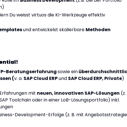
 Rolle im
Business Development
(Z.B. bei der Portfolio
n)
dern Du weisst virtuos die KI-Werkzeuge effektiv
emplates
und entwickelst skalierbare
Methoden
ential!
ERP-Beratungserfahrung
sowie ein
überdurchschnittli
ssen (
v. a.
SAP Cloud ERP
und
SAP Cloud ERP, Private
)
e Erfahrungen mit
neuen, innovativen SAP-Lösungen
(z. 
SAP Toolchain oder in einer LoB-Lösungsportfolio) inkl.
sungen
iness-Development-Erfolge (z. B. mit Angebotsstrategie