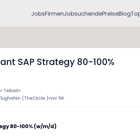
Jobs
Firmen
Jobsuchende
Preise
Blog
To
nt SAP Strategy 80-100%
•
r Teilzeit
•
Flughafen (TheCircle )
vor 1W
egy 80-100% (w/m/d)