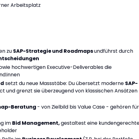
rner Arbeitsplatz
nen zu
SAP-Strategie und Roadmaps
undführst durch
ntscheidungen
owie hochwertigen Executive-Deliverables die
nd:innen
ad
setzt du neue Massstäbe: Du übersetzt moderne
SAP-
ct und grenzt sie überzeugend von klassischen Ansätzen
map-Beratung
- von Zielbild bis Value Case - gehören für
ng im
Bid Management,
gestaltest eine kundengerecht
keholder