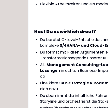
Flexible Arbeitszeiten und ein mode
Hast Du es wirklich drauf?
Du berätst C-Level-Entscheider:in
komplexe
S/4HANA- und Cloud-E
Du formst mit klaren Argumenten s
Transformationsagenda unserer Ku
Als
Management Consulting-Le
Lösungen
in echten Business-Impa
ab
Eine klare
SAP-Strategie & Road
dich dazu
Du übernimmt die inhaltliche Führu
Storyline und orchestrierst die Sta