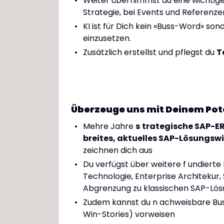
Weiter übernimmst du eine wichtige
Strategie, bei Events und Referenze
KI ist für Dich kein «Buss-Word» son
einzusetzen.
Zusätzlich erstellst und pflegst du
T
Überzeuge uns mit Deinem Pot
Mehre Jahre
s
trategische SAP-
breites, aktuelles SAP-Lösungswi
zeichnen dich aus
Du verfügst über weitere f undiert
Technologie, Enterprise Architekur, 
Abgrenzung zu klassischen SAP-Lö
Zudem kannst du n achweisbare Bus
Win-Stories) vorweisen