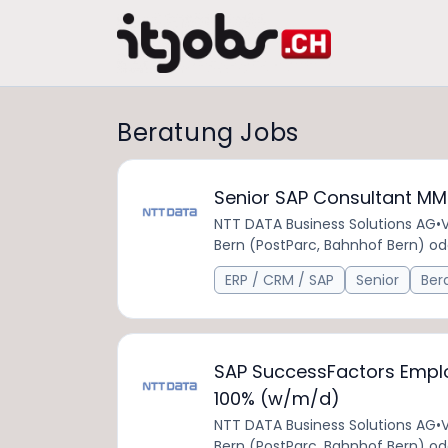
Beratung Jobs
Senior SAP Consultant M
NTT DATA Business Solutions AG
•
V
Bern (PostParc, Bahnhof Bern) od
ERP / CRM / SAP
Senior
Ber
SAP SuccessFactors Emplo
100% (w/m/d)
NTT DATA Business Solutions AG
•
V
Bern (PostParc, Bahnhof Bern) od