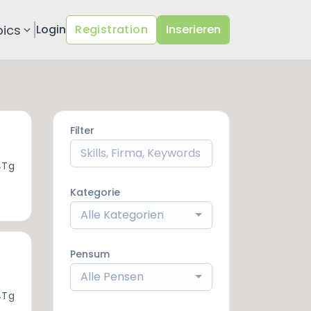
pics
Login
Registration
Inserieren
Filter
4Tg
Kategorie
Alle Kategorien
Pensum
Alle Pensen
4Tg