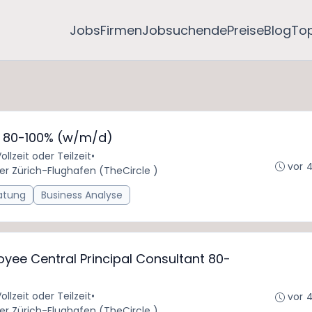
Jobs
Firmen
Jobsuchende
Preise
Blog
To
M 80-100% (w/m/d)
ollzeit oder Teilzeit
•
vor 
er Zürich-Flughafen (TheCircle )
atung
Business Analyse
yee Central Principal Consultant 80-
ollzeit oder Teilzeit
•
vor 
er Zürich-Flughafen (TheCircle )