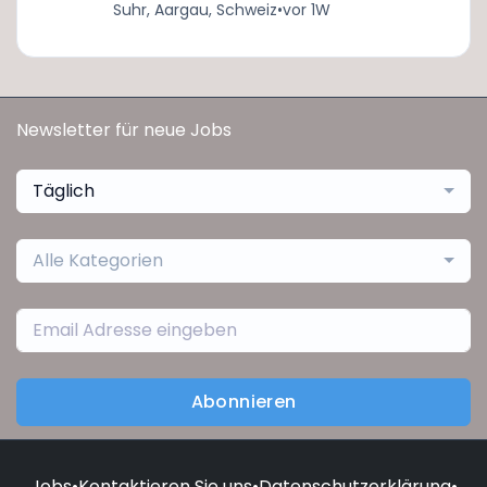
Suhr, Aargau, Schweiz
•
vor 1W
Newsletter für neue Jobs
Täglich
Alle Kategorien
Abonnieren
Jobs
•
Kontaktieren Sie uns
•
Datenschutzerklärung
•