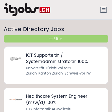
Active Directory Jobs
Filter
ICT Supporter:in /
Systemadministrator:in 100%
Universität Zürich
•
Vollzeit
•
Zürich, Kanton Zürich, Schweiz
•
vor 1W
Healthcare System Engineer
(m/w/d) 100%
FBS Informatik AG
•
Vollzeit
•