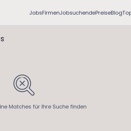
Jobs
Firmen
Jobsuchende
Preise
Blog
To
s
ine Matches für Ihre Suche finden