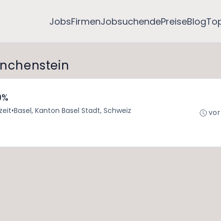
Jobs
Firmen
Jobsuchende
Preise
Blog
To
Münchenstein
0%
zeit
•
Basel, Kanton Basel Stadt, Schweiz
vor