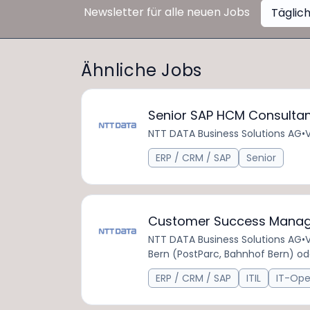
Newsletter für alle neuen Jobs
Täglic
Ähnliche Jobs
Senior SAP HCM Consulta
NTT DATA Business Solutions AG
•
V
ERP / CRM / SAP
Senior
Customer Success Manag
NTT DATA Business Solutions AG
•
V
Bern (PostParc, Bahnhof Bern) od
ERP / CRM / SAP
ITIL
IT-Ope