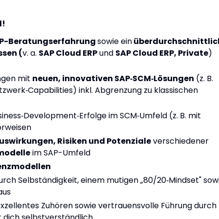
l!
RP-Beratungserfahrung
sowie ein
überdurchschnittlic
ssen (
v. a.
SAP Cloud ERP
und
SAP Cloud ERP, Private
)
ungen mit
neuen, innovativen SAP‑SCM‑Lösungen
(z. B.
tzwerk‑Capabilities) inkl. Abgrenzung zu klassischen
iness‑Development‑Erfolge im SCM‑Umfeld (z. B. mit
orweisen
uswirkungen, Risiken und Potenziale
verschiedener
modelle
im SAP-Umfeld
zenzmodellen
durch Selbständigkeit, einem mutigen „80/20‑Mindset" sow
aus
.exzellentes Zuhören sowie vertrauensvolle Führung durch
r dich selbstverständlich