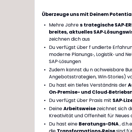
Überzeuge uns mit Deinem Potentia
Mehre Jahre
s
trategische SAP‑E
breites, aktuelles SAP‑Lösungswi
zeichnen dich aus
Du verfügst über f undierte Erfahr
moderne Planungs‑, Logistik‑ und Ne
SAP‑Lösungen
Zudem kannst du n achweisbare Bus
Angebotsstrategien, Win‑Stories) v
Du hast ein tiefes Verständnis der
A
On‑Premise- und Cloud‑Betriebs
Du verfügst über Praxis mit
SAP‑Li
Deine
Arbeitsweise
zeichnet sich 
Kreativität und Offenheit für Neues 
Du hast eine
Beratungs-DNA
, d.h
die
Transformations‑Reise
sind fü