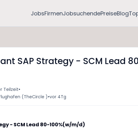
Jobs
Firmen
Jobsuchende
Preise
Blog
To
nt SAP Strategy - SCM Lead 8
•
r Teilzeit
•
Flughafen (TheCircle )
vor 4Tg
egy - SCM Lead 80-100%(w/m/d)