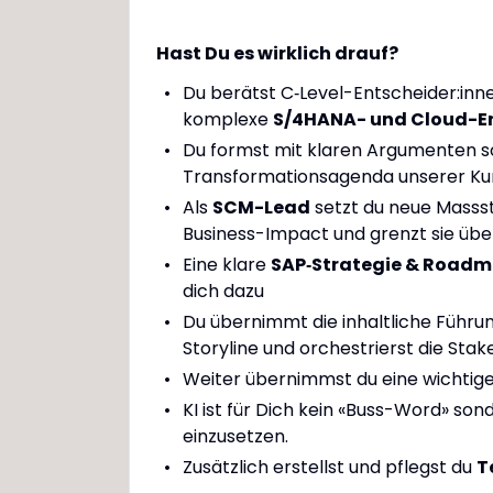
Hast Du es wirklich drauf?
Du berätst C‑Level-Entscheider:inn
komplexe
S/4HANA- und Cloud-E
Du formst mit klaren Argumenten s
Transformationsagenda unserer Ku
Als
SCM-Lead
setzt du neue Masss
Business-Impact und grenzt sie üb
Eine klare
SAP‑Strategie & Road
dich dazu
Du übernimmt die inhaltliche Führu
Storyline und orchestrierst die Sta
Weiter übernimmst du eine wichtige
KI ist für Dich kein «Buss-Word» son
einzusetzen.
Zusätzlich erstellst und pflegst du
T