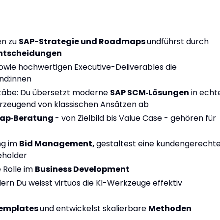
en zu
SAP-Strategie und Roadmaps
undführst durch
ntscheidungen
owie hochwertigen Executive-Deliverables die
nd:innen
täbe: Du übersetzt moderne
SAP SCM‑Lösungen
in echt
erzeugend von klassischen Ansätzen ab
map‑Beratung
- von Zielbild bis Value Case - gehören für
ng im
Bid Management,
gestaltest eine kundengerecht
keholder
 Rolle im
Business Development
dern Du weisst virtuos die KI-Werkzeuge effektiv
emplates
und entwickelst skalierbare
Methoden