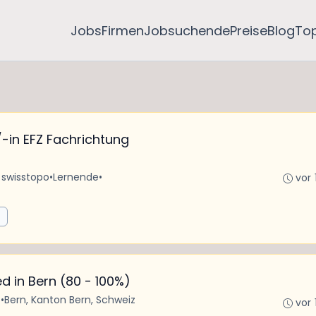
Jobs
Firmen
Jobsuchende
Preise
Blog
To
r/-in EFZ Fachrichtung
 swisstopo
•
Lernende
•
vor 
d in Bern (80 - 100%)
t
•
Bern, Kanton Bern, Schweiz
vor 