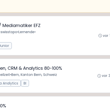
 / Mediamatiker EFZ
 swisstopo
•
Lernende
•
vor 
Junior
onen, CRM & Analytics 80-100%
eilzeit
•
Bern, Kanton Bern, Schweiz
vor 
a Analytics
BI
00%