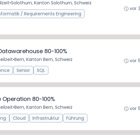
lzeit
•
Solothurn, Kanton Solothurn, Schweiz
vor 
informatik / Requirements Engineering
n Datawarehouse 80-100%
eilzeit
•
Bern, Kanton Bern, Schweiz
vor 
gence
Senior
SQL
ce Operation 80-100%
eilzeit
•
Bern, Kanton Bern, Schweiz
vor 
ing
Cloud
Infrastruktur
Führung