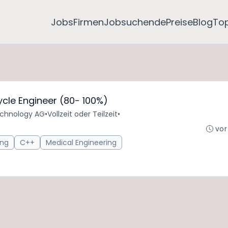
Jobs
Firmen
Jobsuchende
Preise
Blog
To
cle Engineer (80- 100%)
chnology AG
•
Vollzeit oder Teilzeit
•
vor
ing
C++
Medical Engineering