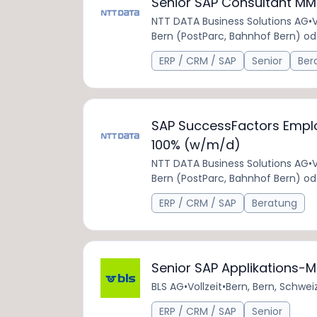
Senior SAP Consultant M
NTT DATA Business Solutions AG
•
V
Bern (PostParc, Bahnhof Bern) od
ERP / CRM / SAP
Senior
Ber
SAP SuccessFactors Emplo
100% (w/m/d)
NTT DATA Business Solutions AG
•
V
Bern (PostParc, Bahnhof Bern) od
ERP / CRM / SAP
Beratung
Senior SAP Applikations-
BLS AG
•
Vollzeit
•
Bern, Bern, Schwei
ERP / CRM / SAP
Senior