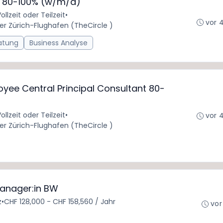
M 80-100% (w/m/d)
ollzeit oder Teilzeit
•
vor 
er Zürich-Flughafen (TheCircle )
atung
Business Analyse
yee Central Principal Consultant 80-
ollzeit oder Teilzeit
•
vor 
er Zürich-Flughafen (TheCircle )
Manager:in BW
z
•
CHF 128,000 - CHF 158,560 / Jahr
vor