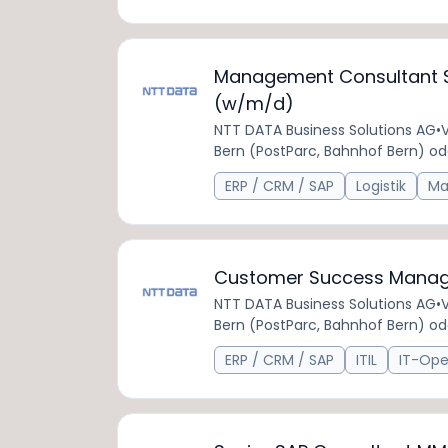
Management Consultant S
(w/m/d)
NTT DATA Business Solutions AG
•
V
Bern (PostParc, Bahnhof Bern) od
ERP / CRM / SAP
Logistik
Ma
Customer Success Manag
NTT DATA Business Solutions AG
•
V
Bern (PostParc, Bahnhof Bern) od
ERP / CRM / SAP
ITIL
IT-Ope