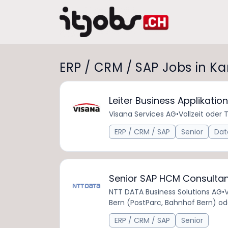
ERP / CRM / SAP Jobs in K
Leiter Business Applikati
Visana Services AG
•
Vollzeit oder T
ERP / CRM / SAP
Senior
Dat
Senior SAP HCM Consulta
NTT DATA Business Solutions AG
•
V
Bern (PostParc, Bahnhof Bern) od
ERP / CRM / SAP
Senior