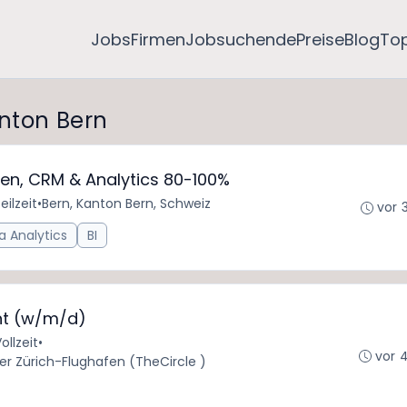
Jobs
Firmen
Jobsuchende
Preise
Blog
To
anton Bern
onen, CRM & Analytics 80-100%
eilzeit
•
Bern, Kanton Bern, Schweiz
vor 
a Analytics
BI
nt (w/m/d)
ollzeit
•
vor 
er Zürich-Flughafen (TheCircle )