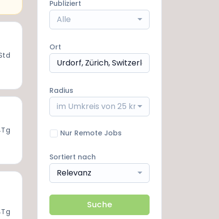
Publiziert
Alle
Ort
Std
Radius
im Umkreis von 25 km
4Tg
Nur Remote Jobs
Sortiert nach
Relevanz
Suche
4Tg