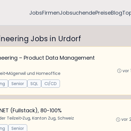
Jobs
Firmen
Jobsuchende
Preise
Blog
To
ineering Jobs in Urdorf
neering – Product Data Management
vor 
eit
•
Mägenwil und Homeoffice
ing
Senior
SQL
CI/CD
NET (Fullstack), 80-100%
der Teilzeit
•
Zug, Kanton Zug, Schweiz
vor 
ing
Senior