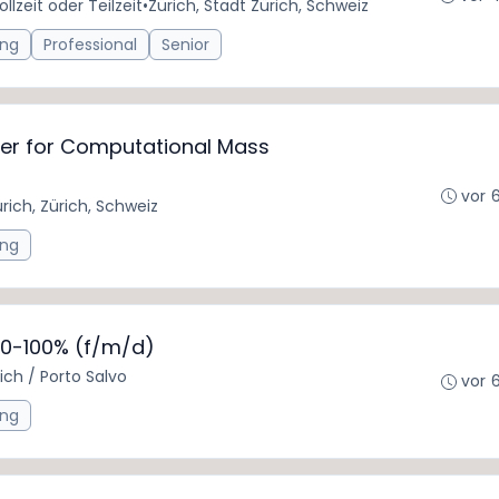
ollzeit oder Teilzeit
•
Zürich, Stadt Zürich, Schweiz
ing
Professional
Senior
er for Computational Mass
vor 
rich, Zürich, Schweiz
ing
80-100% (f/m/d)
ich / Porto Salvo
vor 
ing