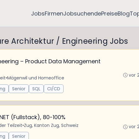
Jobs
Firmen
Jobsuchende
Preise
Blog
To
ware Architektur / Engineering Jobs
neering – Product Data Management
vor 
eit
•
Mägenwil und Homeoffice
ing
Senior
SQL
CI/CD
NET (Fullstack), 80-100%
der Teilzeit
•
Zug, Kanton Zug, Schweiz
vor 
ing
Senior