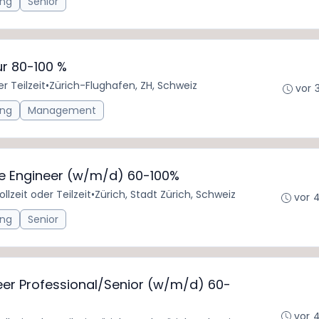
ing
Senior
tur 80-100 %
er Teilzeit
•
Zürich-Flughafen, ZH, Schweiz
vor 
ing
Management
re Engineer (w/m/d) 60-100%
ollzeit oder Teilzeit
•
Zürich, Stadt Zürich, Schweiz
vor 
ing
Senior
eer Professional/Senior (w/m/d) 60-
vor 