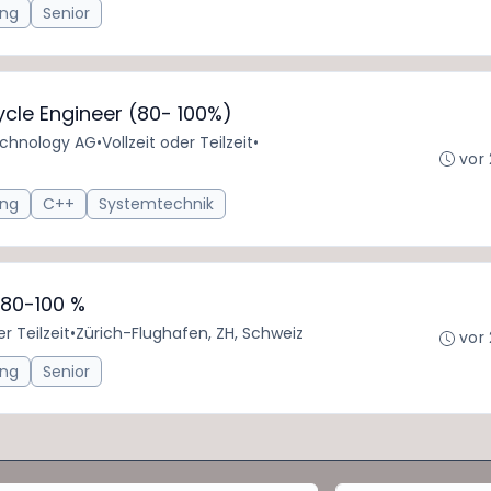
ing
Senior
cle Engineer (80- 100%)
chnology AG
•
Vollzeit oder Teilzeit
•
vor
ing
C++
Systemtechnik
 80-100 %
er Teilzeit
•
Zürich-Flughafen, ZH, Schweiz
vor
ing
Senior