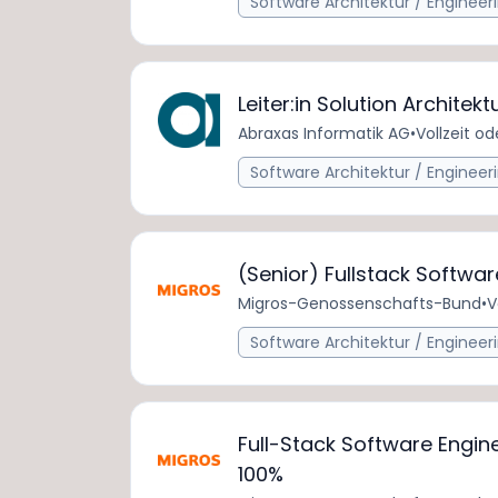
Software Architektur / Engineer
Leiter:in Solution Architek
Abraxas Informatik AG
•
Vollzeit od
Software Architektur / Engineer
(Senior) Fullstack Softwa
Migros-Genossenschafts-Bund
•
V
Software Architektur / Engineer
Full-Stack Software Engin
100%