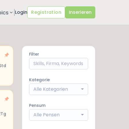
pics
Login
Registration
Inserieren
Filter
Std
Kategorie
Alle Kategorien
Pensum
2Tg
Alle Pensen