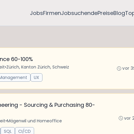
Jobs
Firmen
Jobsuchende
Preise
Blog
To
ence 60-100%
eit
•
Zürich, Kanton Zürich, Schweiz
vor 3
Management
UX
eering - Sourcing & Purchasing 80-
vor 
eit
•
Mägenwil und Homeoffice
SQL
CI/CD