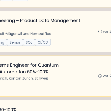
neering – Product Data Management
vor 
eit
•
Mägenwil und Homeoffice
ing
Senior
SQL
CI/CD
ems Engineer for Quantum
d Automation 60%-100%
vor 
rich, Kanton Zürich, Schweiz
 80-100%