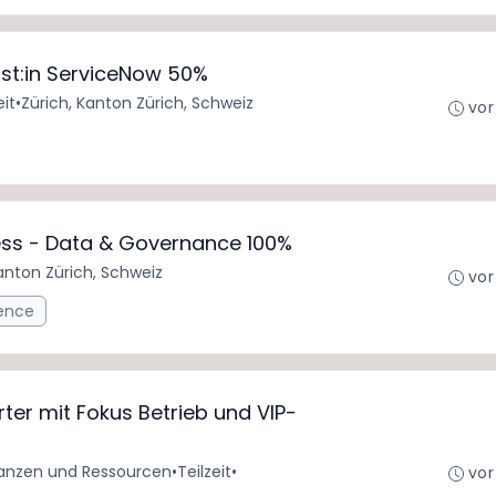
ist:in ServiceNow 50%
eit
•
Zürich, Kanton Zürich, Schweiz
vor
s - Data & Governance 100%
anton Zürich, Schweiz
vor
gence
ter mit Fokus Betrieb und VIP-
anzen und Ressourcen
•
Teilzeit
•
vor