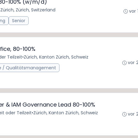
 80-100% (w/m/d)
•
Zürich, Zürich, Switzerland
vor 
ing
Senior
fice, 80-100%
der Teilzeit
•
Zürich, Kanton Zürich, Schweiz
vor 
e / Qualitätsmanagement
icer & IAM Governance Lead 80-100%
eit oder Teilzeit
•
Zürich, Kanton Zürich, Schweiz
vor 