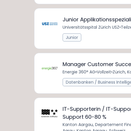
Junior Applikationsspezial
Universitätsspital Zürich USZ
•
Teilz
Junior
Manager Customer Succes
Energie 360° AG
•
Vollzeit
•
Zürich, K
Datenbanken / Business Intelli
IT-Supporterin / IT-Suppor
Support 60-80 %
Kanton Aargau, Departement Fin
Aarau, Kanton Aargau, Schweiz